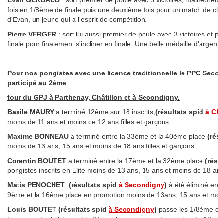
fois en 1/8ème de finale puis une deuxième fois pour un match de
d'Evan, un jeune qui a l'esprit de compétition.
Pierre VERGER
: sort lui aussi premier de poule avec 3 victoires et 
finale pour finalement s'incliner en finale. Une belle médaille d'arge
Pour nos pongistes avec une licence traditionnelle le PPC Seco
participé au 2ème
tour du GPJ à Parthenay, Châtillon et à Secondigny.
Basile MAURY
a terminé 12ème sur 18 inscrits,
(résultats spid
à C
moins de 11 ans et moins de 12 ans filles et garçons.
Maxime BONNEAU
a terminé entre la 33ème et la 40ème place
(ré
moins de 13 ans, 15 ans et moins de 18 ans filles et garçons.
Corentin BOUTET
a terminé entre la 17ème et la 32ème place
(rés
pongistes inscrits en Elite moins de 13 ans, 15 ans et moins de 18 an
Matis PENOCHET
(résultats spid
à Secondigny
)
à été éliminé en
9ème et la 16ème place en promotion moins de 13ans, 15 ans et moin
Louis BOUTET (résultats spid
à Secondigny
)
passe les 1/8ème de 