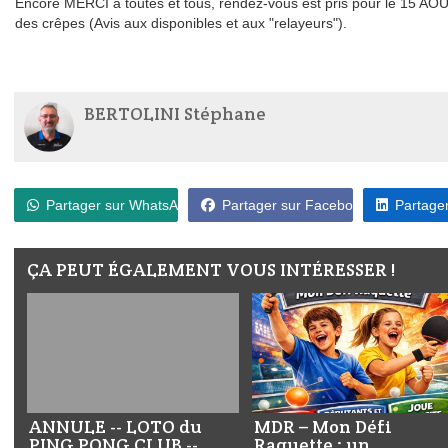
Encore MERCI à toutes et tous, rendez-vous est pris pour le 15 AOÜ
des crêpes (Avis aux disponibles et aux "relayeurs").
BERTOLINI Stéphane
Partager sur WhatsApp
Partager sur Facebook
Partager
ÇA PEUT ÉGALEMENT VOUS INTÉRESSER !
ANNULE -- LOTO du
MDR – Mon Défi
PING PONG CLUB --
Raquette : un