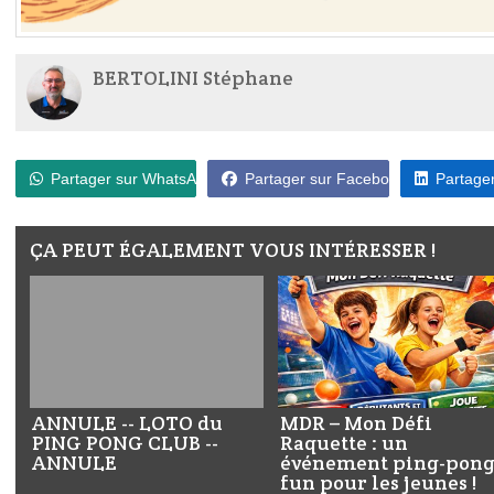
BERTOLINI Stéphane
Partager sur WhatsApp
Partager sur Facebook
Partager
ÇA PEUT ÉGALEMENT VOUS INTÉRESSER !
ANNULE -- LOTO du
MDR – Mon Défi
PING PONG CLUB --
Raquette : un
ANNULE
événement ping-pon
fun pour les jeunes !