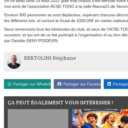
En ce beau lundi 15 Août 2022 (pas trop chaud) s'est déroulé notre 
nos amis de l'association ACSE-TOGO à la salle Alauna21 de Secon
Environ 300 personnes se sont déplacées, espérant chacune décro
les différents lots, et surtout le Graal de 1000,00€ en cartes cadeaux
Nous remercions tous les bénévoles du club, et ceux de l'ACSE-TOG
occasion, et qui ont de ce fait participé à l'organisation et au bon 
par Danièle GENY-POIDEVIN.
BERTOLINI Stéphane
Partager sur WhatsApp
Partager sur Facebook
Partager
ÇA PEUT ÉGALEMENT VOUS INTÉRESSER !