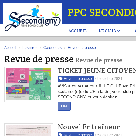
Panneau de gestion des cookies
PPC SECOND
ACCUEIL
LE CLUB
Accueil
Les titres
Catégories
Revue de presse
Revue de presse
Revue de presse
TICKET JEUNE CITOYEN
Revue de presse
09 octobre 2024
AVIS à toutes et tous !!! LE CLUB est EN
scolarisé(e)s du CP à la 3è, votre club
SECONDIGNY, et vous désirez...
Lire
Nouvel Entraîneur
Revue de presse
05 octobre 2021