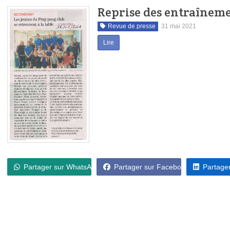
Reprise des entraîneme
Revue de presse
31 mai 2021
Lire
Partager sur WhatsApp
Partager sur Facebook
Partager